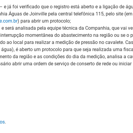
 e já foi verificado que o registro está aberto e a ligação de águ
a Águas de Joinville pela central telefônica 115, pelo site (e
e.com.br
) para abrir um protocolo;
e será analisada pela equipe técnica da Companhia, que vai ve
a interrupção momentânea do abastecimento na região ou se o p
do ao local para realizar a medição de pressão no cavalete. Caso
 água), é aberto um protocolo para que seja realizada uma fisca
mento da região e as condições do dia da medição, analisa a ca
essário abrir uma ordem de serviço de conserto de rede ou inicia
tos
.