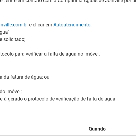
el, entre em contato com a
Companhia
Águas de Joinville por 
ville.com.br
e clicar em
Autoatendimento
;
gua”;
 solicitado;
colo para verificar a falta de água no imóvel.
a da fatura de água; ou
do imóvel;
erá gerado o protocolo de verificação de falta de água.
Quando