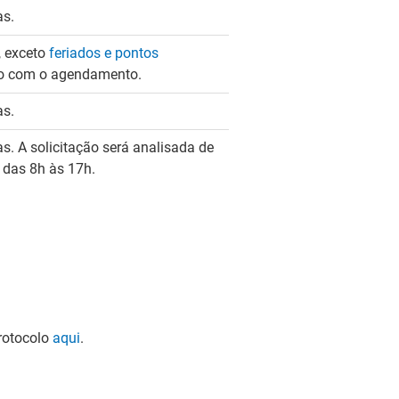
as.
, exceto
feriados e pontos
do com o agendamento.
as.
s. A solicitação será analisada de
, das 8h às 17h.
protocolo
aqui
.