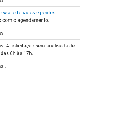
,
exceto feriados e pontos
do com o agendamento.
as.
s. A solicitação será analisada de
 das 8h às 17h.
as
.