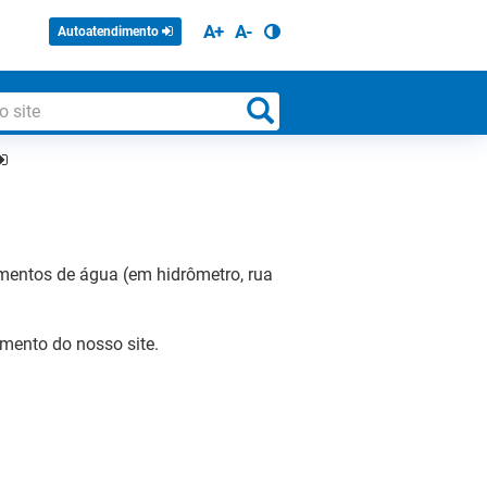
A+
A-
Autoatendimento
mentos de água (em hidrômetro, rua
imento do nosso site.