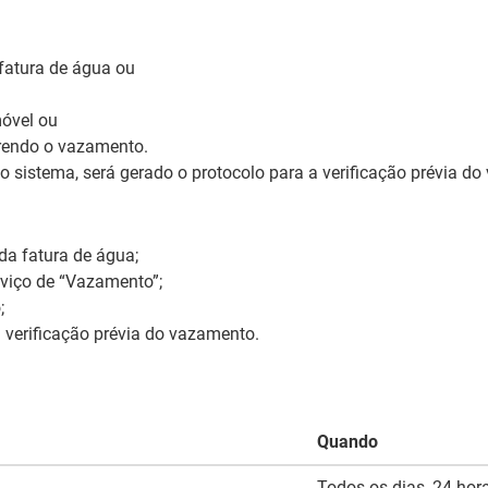
fatura de água ou
óvel ou
rendo o vazamento.
no sistema, será gerado o protocolo para a verificação prévia d
da fatura de água;
rviço de “Vazamento”;
;
 verificação prévia do vazamento.
Quando
Todos os dias, 24 hor