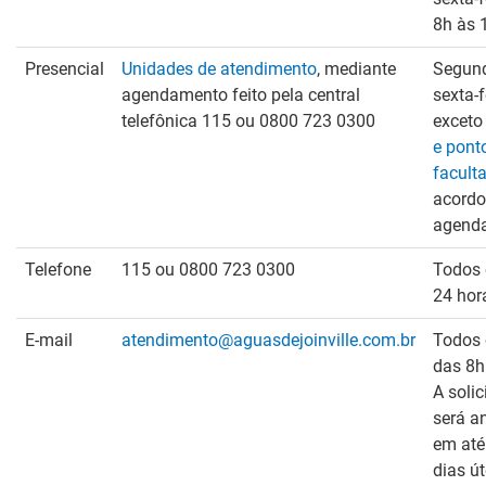
8h às 
Presencial
Unidades de atendimento
, mediante
Segun
agendamento feito pela central
sexta-f
telefônica 115 ou 0800 723 0300
excet
e pont
faculta
acordo
agend
Telefone
115 ou 0800 723 0300
Todos 
24 hor
E-mail
atendimento@aguasdejoinville.com.br
Todos 
das 8h
A solic
será a
em até
dias út