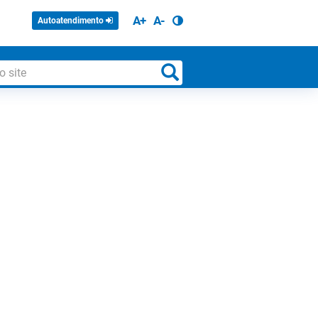
A+
A-
Autoatendimento