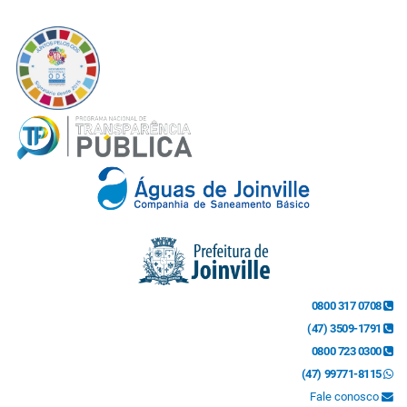
0800 317 0708
(47) 3509-1791
0800 723 0300
(47) 99771-8115
Fale conosco