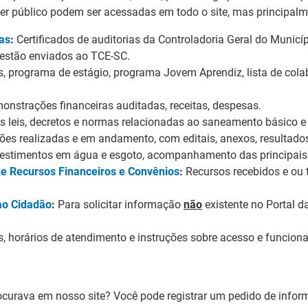
ter público podem ser acessadas em todo o site, mas principal
tas
:
Certificados de auditorias da Controladoria Geral do Municípi
gestão enviados ao TCE-SC.
 programa de estágio, programa Jovem Aprendiz, lista de cola
nstrações financeiras auditadas, receitas, despesas.
is leis, decretos e normas relacionadas ao saneamento básico 
ões realizadas e em andamento, com editais, anexos, resultados
estimentos em água e esgoto, acompanhamento das principais
e Recursos Financeiros e Convênios
:
Recursos recebidos e ou 
ao Cidadão
:
Para solicitar informação
não
existente no Portal d
s, horários de atendimento e instruções sobre acesso e funcion
ocurava em nosso site? Você pode registrar um pedido de inf