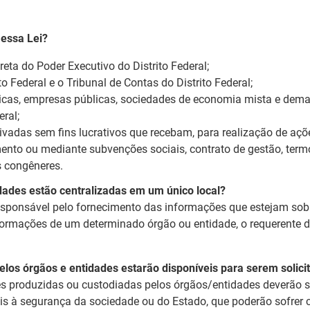
 essa Lei?
eta do Poder Executivo do Distrito Federal;
o Federal e o Tribunal de Contas do Distrito Federal;
icas, empresas públicas, sociedades de economia mista e demai
eral;
ivadas sem fins lucrativos que recebam, para realização de açõe
ento ou mediante subvenções sociais, contrato de gestão, termo
s congêneres.
dades estão centralizadas em um único local?
esponsável pelo fornecimento das informações que estejam so
nformações de um determinado órgão ou entidade, o requerente de
los órgãos e entidades estarão disponíveis para serem solici
s produzidas ou custodiadas pelos órgãos/entidades deverão se
s à segurança da sociedade ou do Estado, que poderão sofrer c