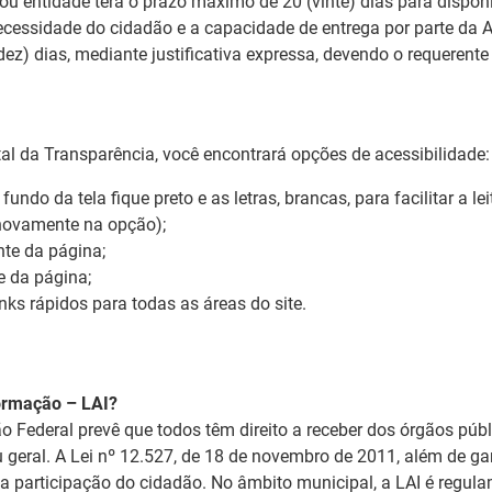
ou entidade terá o prazo máximo de 20 (vinte) dias para disponib
 necessidade do cidadão e a capacidade de entrega por parte da 
ez) dias, mediante justificativa expressa, devendo o requerente 
rtal da Transparência, você encontrará opções de acessibilidade:
 fundo da tela fique preto e as letras, brancas, para facilitar a 
 novamente na opção);
te da página;
e da página;
ks rápidos para todas as áreas do site.
formação – LAI?
ição Federal prevê que todos têm direito a receber dos órgãos pú
ou geral. A Lei nº 12.527, de 18 de novembro de 2011, além de gar
 da participação do cidadão. No âmbito municipal, a LAI é regul