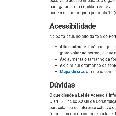
possível o acesso imediato, o órgão 
para garantir um equilíbrio entre a
poderá ser prorrogado por mais 10 (d
Acessibilidade
Na barra azul, no alto da tela do Po
Alto contraste
: fará com que o
(para voltar ao normal, clique
A+
: aumenta o tamanho da fon
A-
: diminui o tamanho da font
Mapa do site
: um menu com lin
Dúvidas
O que dispõe a Lei de Acesso à In
O art. 5º, inciso XXXIII da Constitu
particular, ou de interesse coletivo 
fortalecimento do controle social e