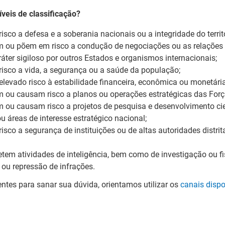
veis de classificação?
co a defesa e a soberania nacionais ou a integridade do territó
 ou põem em risco a condução de negociações ou as relações i
ter sigiloso por outros Estados e organismos internacionais;
sco a vida, a segurança ou a saúde da população;
levado risco à estabilidade financeira, econômica ou monetária
m ou causam risco a planos ou operações estratégicas das For
 ou causam risco a projetos de pesquisa e desenvolvimento cie
u áreas de interesse estratégico nacional;
co a segurança de instituições ou de altas autoridades distrita
em atividades de inteligência, bem como de investigação ou f
ou repressão de infrações.
ntes para sanar sua dúvida, orientamos utilizar os
canais dispo