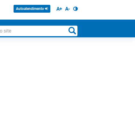
A+
A-
Autoatendimento