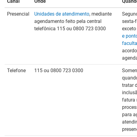
Canal
Onde
Quand
Presencial
Unidades de atendimento
, mediante
Segun
agendamento feito pela central
sexta-f
telefônica 115 ou 0800 723 0300
excet
e pont
faculta
acordo
agend
Telefone
115 ou 0800 723 0300
Somen
quand
tratar 
inclus
fatura
proces
para a
atendi
presenc