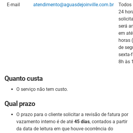
E-mail
atendimento@aguasdejoinville.com.br
Todos 
24 hor
solicit
será a
em até
horas (
de seg
sexta-f
8h às 
Quanto custa
O serviço não tem custo.
Qual prazo
O prazo para o cliente solicitar a revisão de fatura por
vazamento interno é de até
45 dias
, contados a partir
da data de leitura em que houve ocorrência do