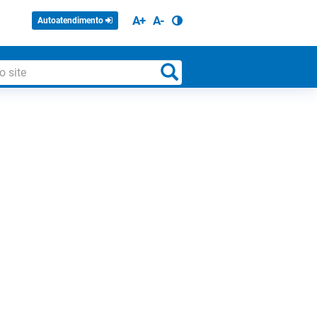
A+
A-
Autoatendimento