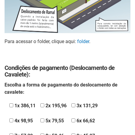
Para acessar o folder, clique aqui:
folder
.
Condições de pagamento (Deslocamento de
Cavalete):
Escolha a forma de pagamento do deslocamento de
cavalete:
1x 386,11
2x 195,96
3x 131,29
4x 98,95
5x 79,55
6x 66,62