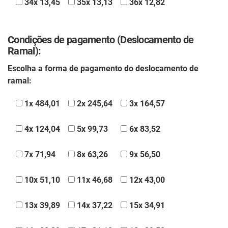
34x 13,45
35x 13,13
36x 12,82
Condições de pagamento (Deslocamento de
Ramal):
Escolha a forma de pagamento do deslocamento de
ramal:
1x 484,01
2x 245,64
3x 164,57
4x 124,04
5x 99,73
6x 83,52
7x 71,94
8x 63,26
9x 56,50
10x 51,10
11x 46,68
12x 43,00
13x 39,89
14x 37,22
15x 34,91