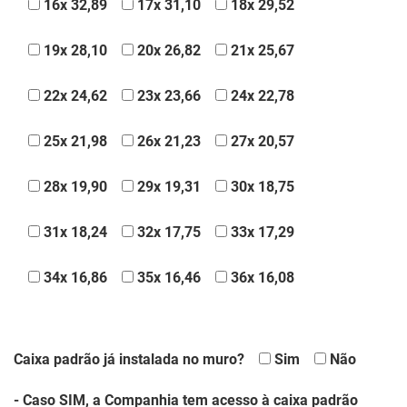
16x 32,89
17x 31,10
18x 29,52
19x 28,10
20x 26,82
21x 25,67
22x 24,62
23x 23,66
24x 22,78
25x 21,98
26x 21,23
27x 20,57
28x 19,90
29x 19,31
30x 18,75
31x 18,24
32x 17,75
33x 17,29
34x 16,86
35x 16,46
36x 16,08
Caixa padrão já instalada no muro?
Sim
Não
- Caso SIM, a Companhia tem acesso à caixa padrão