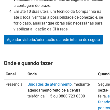
a contagem do prazo;
Em até 10 dias úteis, um técnico da Companhia irá
até o local verificar a possibilidade de conexão e, se
for o caso, analisar que obras são necessárias para
viabilizar a ligação da CI à rede.
Agendar vistoria/orientação da rede interna de esgoto
Onde e quando fazer
Canal
Onde
Quand
Presencial
Unidades de atendimento
, mediante
Segun
agendamento feito pela central
sexta-
telefônica 115 ou 0800 723 0300
feira,
e
feriado
pontos