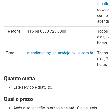
faculta
de aco
com o
agend
Telefone
115 ou 0800 723 0300
Todos 
dias, 2
horas
E-mail
atendimento@aguasdejoinville.com.br
Todos 
dias, 2
horas
Quanto custa
Este serviço é gratuito.
Qual o prazo
Após a solicitação, o prazo é de até 10 dias úteis