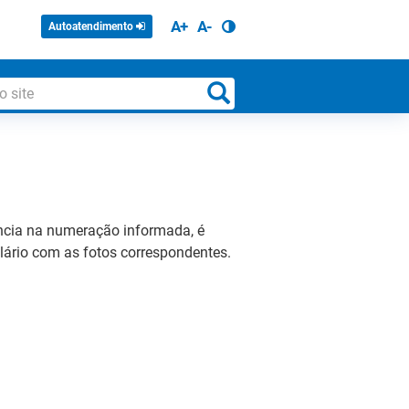
A+
A-
Autoatendimento
gência na numeração informada, é
ulário com as fotos correspondentes.