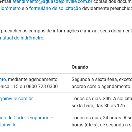
e-mail
atendimento@aguasdejoinville.com.br
cópias dos docum
 hidrômetro
e o
formulário de solicitação
devidamente preenchido
, preencher os campos de informações e anexar:
seus document
ra atual do hidrômetro
;
Quando
nto
, mediante agendamento
Segunda a sexta-feira, excet
efônica 115 ou 0800 723 0300
acordo com o agendamento.
oinville.com.br
Todos os dias, 24h. A solici
sexta-feira, das 8h às 17h
ação de Corte Temporário –
Todos os dias, 24 horas. A s
oinville
horas (úteis), de segunda a s