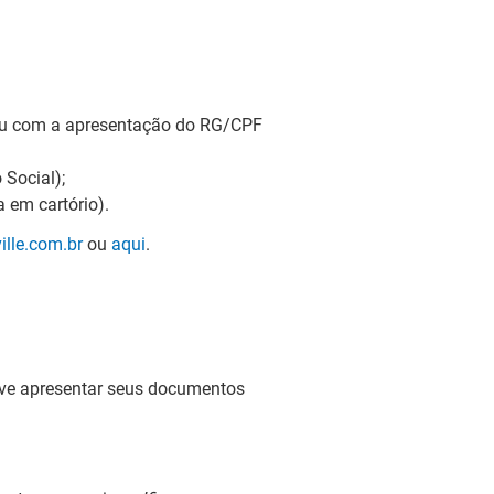
 ou com a apresentação do RG/CPF
 Social);
 em cartório).
lle.com.br
ou
aqui
.
deve apresentar seus documentos