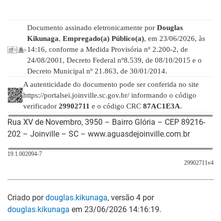
Documento assinado eletronicamente por
Douglas
Kikunaga
,
Empregado(a) Público(a)
, em 23/06/2026, às
14:16, conforme a Medida Provisória nº 2.200-2, de
24/08/2001, Decreto Federal nº8.539, de 08/10/2015 e o
Decreto Municipal nº 21.863, de 30/01/2014.
A autenticidade do documento pode ser conferida no site
https://portalsei.joinville.sc.gov.br/ informando o código
verificador
29902711
e o código CRC
87AC1E3A
.
Rua XV de Novembro, 3950 – Bairro Glória – CEP 89216-
202 – Joinville – SC – www.aguasdejoinville.com.br
19.1.002094-7
29902711v4
Criado por
douglas.kikunaga
, versão 4 por
douglas.kikunaga
em 23/06/2026 14:16:19.