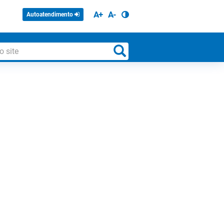
A+
A-
Autoatendimento