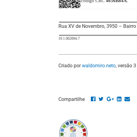
código CRC
4656B84A
.
Rua XV de Novembro, 3950 – Bairro 
19.1.002094-7
Criado por
waldomiro.neto
, versão 3
Compartilhe