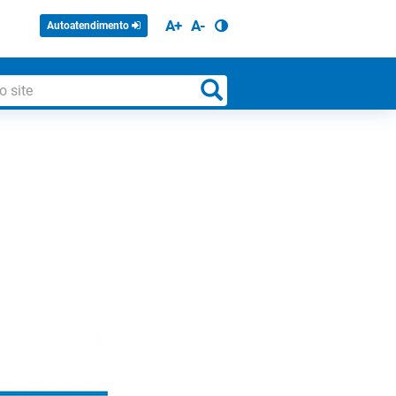
A+
A-
Autoatendimento