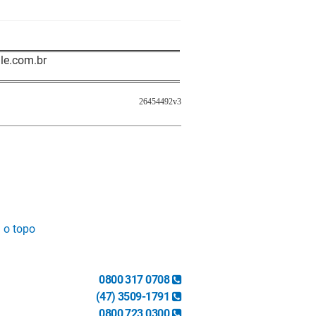
le.com.br
26454492v3
a o topo
0800 317 0708
(47) 3509-1791
0800 723 0300