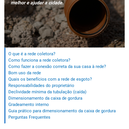
melhor e ajudar a cidade.
O que é a rede coletora?
Como funciona a rede coletora?
Como fazer a conexão correta da sua casa à rede?
Bom uso da rede
Quais os benefícios com a rede de esgoto?
Responsabilidades do proprietário
Declividade mínima da tubulação (caída)
Dimensionamento da caixa de gordura
Gradeamento interno
Guia prático para dimensionamento da caixa de gordura
Perguntas Frequentes