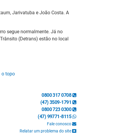
Itaum, Jarivatuba e João Costa. A
airro segue normalmente. Já no
Trânsito (Detrans) estão no local
a o topo
0800 317 0708
(47) 3509-1791
0800 723 0300
(47) 99771-8115
Fale conosco
Relatar um problema do site