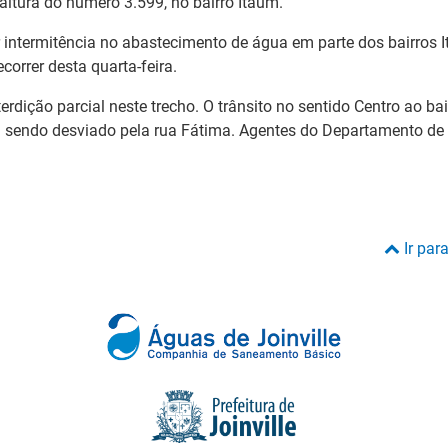
ltura do número 3.599, no bairro Itaum.
r intermitência no abastecimento de água em parte dos bairros 
correr desta quarta-feira.
terdição parcial neste trecho. O trânsito no sentido Centro ao b
stá sendo desviado pela rua Fátima. Agentes do Departamento de 
Ir par