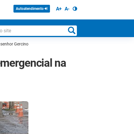
A+
A-
Autoatendimento
nsenhor Gercino
emergencial na