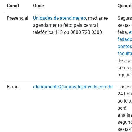
Canal
Onde
Quand
Presencial
Unidades de atendimento
, mediante
Segun
agendamento feito pela central
sexta-
telefônica 115 ou 0800 723 0300
feira,
e
feriado
pontos
faculta
de aco
com o
agend
E-mail
atendimento@aguasdejoinville.com.br
Todos 
24 hor
solicit
será
analis
segun
sexta-f