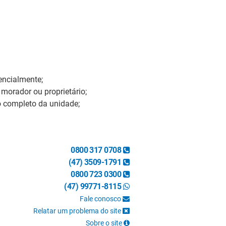
encialmente;
morador ou proprietário;
o completo da unidade;
0800 317 0708
(47) 3509-1791
0800 723 0300
(47) 99771-8115
Fale conosco
Relatar um problema do site
Sobre o site