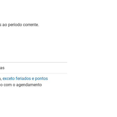
 ao período corrente.
ras
a,
exceto feriados e pontos
rdo com o agendamento