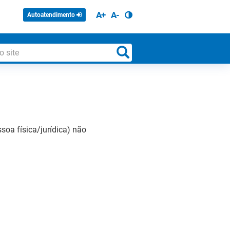
A+
A-
Autoatendimento
soa física/jurídica) não