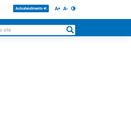
A+
A-
Autoatendimento