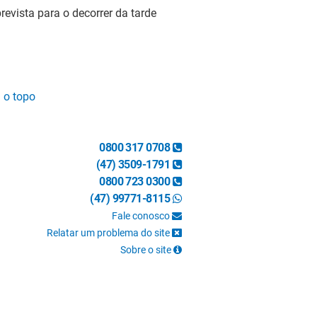
evista para o decorrer da tarde
a o topo
0800 317 0708
(47) 3509-1791
0800 723 0300
(47) 99771-8115
Fale conosco
Relatar um problema do site
Sobre o site